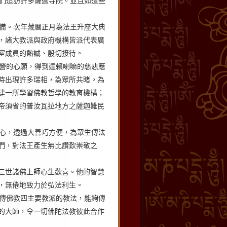
們造訪許多薩迦寺院。並且如這些
備。次年藏曆正月為法王升座大典
，諸大教派與政府機構皆派代表廣
室成員的熱誠、殷切接待。
營的心願，得到達賴喇嘛的慈悲應
時出現許多瑞相，為眾所共睹。為
建一所學習佛教哲學的教育機構；
帝須省的普汝瓦拉地方之薩迦難民
心，透過大善巧方便，為眾生傳法
們，對法王產生無比讚歎崇敬之
三世諸佛上師心生歡喜。他的智慧
，無倦地致力於弘法利生。
傳佛教四主要教派的教法，能夠傳
的大師，令一切佛陀法教彼此合作