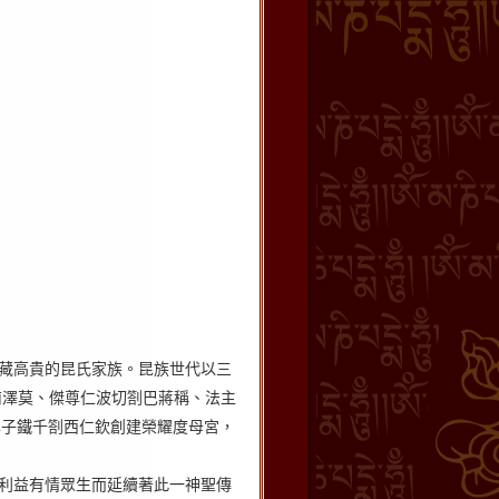
藏高貴的昆氏家族。昆族世代以三
南澤莫、傑尊仁波切劄巴蔣稱、法主
其子鐵千劄西仁欽創建榮耀度母宮，
利益有情眾生而延續著此一神聖傳