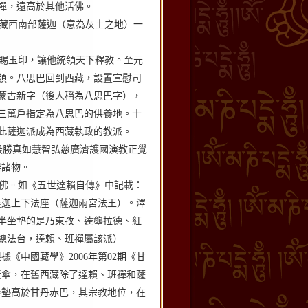
禪，遠高於其他活佛。
藏西南部薩迦（意為灰土之地）一
賜玉印，讓他統領天下釋教。至元
領。八思巴回到西藏，設置宣慰司
蒙古新字（後人稱為八思巴字），
三萬戶指定為八思巴的供養地。十
此薩迦派成為西藏執政的教派。
最勝真如慧智弘慈廣濟護國演教正覺
器諸物。
佛。如《五世達賴自傳》中記載：
薩迦上下法座（薩迦兩宮法王）。澤
半坐墊的是乃東孜、達壟拉德、紅
總法台，達賴、班禪屬該派）
根據《中國藏學》
2006
年第
02
期《甘
黃傘，在舊西藏除了達賴、班禪和薩
坐墊高於甘丹赤巴，其宗教地位，在