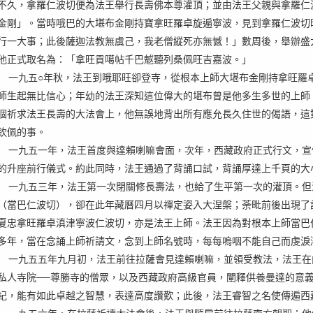
不久，拿羅仁波切便為法王舉行長壽佛本尊灌頂；並由法王父親與拿羅仁
金剛」。當時哦巴的大堪布金剛持寶拿旺羅卓旋遍寧波，見到拿羅仁波切
行一大事；此後薩迦法教無虞己，我老僧縱死亦無憾！」數周後，舉辦盛
他正式取名為：「拿旺貢噶帖千巴魃聽列桑佩旺吉嘉波。」
一九五○年秋，法王到哦耶旺卻登寺，從根本上師大堪布金剛持拿旺羅
師生起無比信心；年幼的法王深知這位偉大的堪布曾是他多生多世的上師
個祈求法王長壽的大法會上，他無誤地背出所有應允長久住世的偈語，這
欽佩的事。
一九五一年，法王首度與達賴喇嘛會面，次年，西藏政府正式行文，宣
的升座前行儀式。約此同時，法王通過了背誦口試，背誦厚達上千頁的大
一九五三年，法王第一次閉關修長壽法，也給了生平第一次的灌頂。但
（當巴仁波切），卻在此年藏曆四月以禪定姿入大涅槃；荼毗前後出現了
夏忠拿旺羅卓滇津寧波仁波切，亦是法王上師。法王因為對根本上師當巴
多年，當在念誦上師祈請文，念到上師名號時，每每嗚咽不能自己而虔淚
一九五五年九月初，法王前往拉薩會見達賴喇嘛，並領受教法，法王在
私人寺院──尊勝寺的僧眾，以及西藏政府高級官員，闡釋供養曼達的意
紀，能有如此卓越之智慧，表達高度讚歎；此後，法王睿智之名使傳遍西