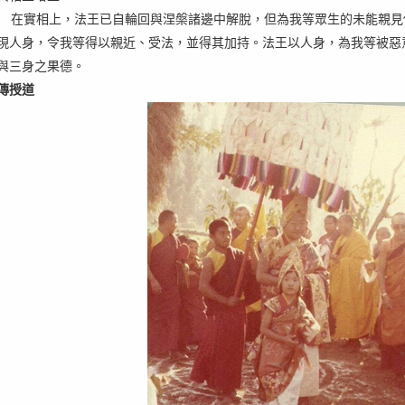
在實相上，法王已自輪回與涅槃諸邊中解脫，但為我等眾生的未能親見
現人身，令我等得以親近、受法，並得其加持。法王以人身，為我等被惡
與三身之果德。
傳授道