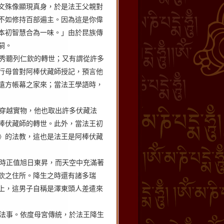
文殊像顯現真身，於是法王父親對
不如修持百部遍主。因為這是你偉
本初智慧合為一味。」由於昆族傳
嗣。
秀聽列仁欽的轉世；又有謂從許多
行母曾對阿棒伏藏師授記，預言他
遠方帳幕之家來；當法王學語時，
穿越實物，他也取出許多伏藏法
棒伏藏師的轉世。此外，當法王初
》的法教，這也是法王是阿棒伏藏
時正值旭日東昇，而天空中充滿著
欽之住所。降生之時還有諸多瑞
上，這男子自稱是澤東頭人差遣來
法事。依度母宮傳統，於法王降生