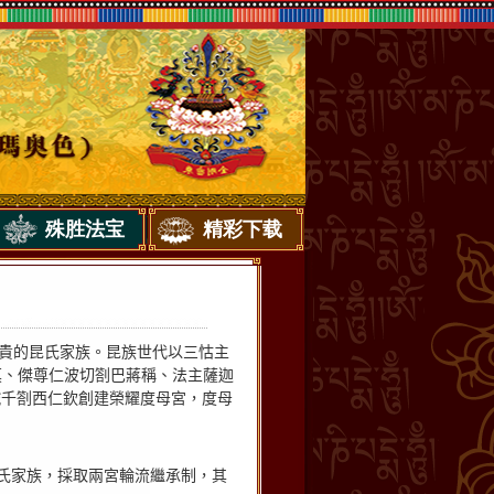
殊胜法宝
精彩下载
貴的昆氏家族。昆族世代以三怙主
莫、傑尊仁波切劄巴蔣稱、法主薩迦
鐵千劄西仁欽創建榮耀度母宮，度母
氏家族，採取兩宮輪流繼承制，其