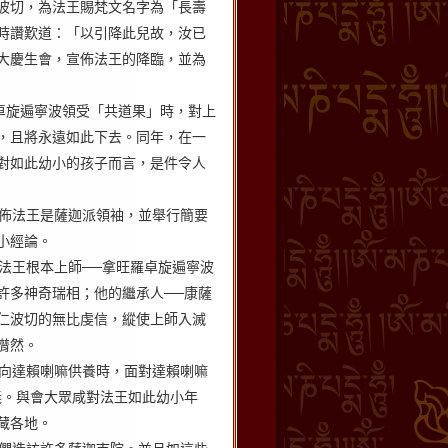
波切，為法王賜梵文名字為「長壽
時讚歎道：「以引降此兒故，汝已
大慶生會，宣佈法王的降臨，並為
卓旋遍寧波領受「共道果」時，對上
，且將永遠如此下去。同年，在一
對如此幼小的孩子而言，是件令人
佈法王是薩迦派領袖，並舉行簡要
小經論。
法王根本上師──拿旺羅卓旋遍寧波
許多神奇瑞相；他的繼承人──康薩
仁波切的無比虔信，縱使上師入滅
潸然。
向達賴喇嘛供養時，面對達賴喇嘛
義。與會大眾咸對法王如此幼小年
藏各地。