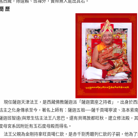
舊西藏，除達賴、班禪外，實際無人能出其右。
簡 歷
現任薩迦天津法王，是西藏佛教薩迦派「薩迦寶座之持者」，出身於西
怙主之化身傳承至今，著名上師有：薩迦五祖──薩千頁噶寧波、洛本索
薩迦班智達
(
與眾生怙主法王八思巴。還有貝瑪敦都旺秋，建立修法殿，
度母宮系因附近有玉石度母殿而得名。
法王父親為金剛持拿旺貢噶仁欽，是赤千劄秀聽列仁欽的子嗣，他為了