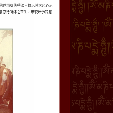
佛陀而從佛得法。故以其大悲心示
意惡行所縛之眾生，示現諸佛智慧