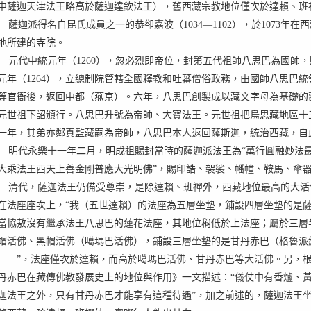
中薩迦天津法王略高於薩迦達欽法王），舊西藏宗教地位僅次於達賴、班
薩迦派得名自昆氏成員之一的恭卻嘉波（
1034
—
1102
），於
1073
年在西
地所建的寺院。
元代中統元年（
1260
），忽必烈即帝位，封第五代祖師八思巴為國師，
元年（
1264
），立總制院管轄全國釋教和吐蕃僧俗政務，由國師八思巴統
等官衙後，返回中都（燕京）。六年，八思巴創製成以藏文字母為基礎的
元世祖下詔頒行。八思巴升號為帝師、大寶法王。元世祖把烏思藏地區十
一年，其弟亦鄰真監藏嗣為帝師，八思巴本人返回薩斯迦，統治西藏，自
明代永樂十一年二月，明成祖賜封當時的薩迦派法王為“萬行圓融妙法
大乘法王西天上善金剛普應大光明佛”，賜印誥、袈裟、幡幢、鞍馬、傘
清代，薩迦法王仍備受尊崇，是除達賴、班禪外，西藏地位最高的大活
在法座座次上，“我（五世達賴）的法座為五層坐墊，鋪設四層坐墊的是
當協敖沒有繼承法王八思巴的蓮花法座，其地位稍低於上法座；屬於三層
帽活佛、黑帽活佛（噶瑪巴活佛），鋪設三層坐墊的是甘丹赤巴（格魯派
……”，法座僅次於達賴，而高於噶瑪巴活佛、甘丹赤巴等大活佛。另，
丹赤巴在藏傳佛教發展史上的地位與作用》一文描述：“儀仗中有香爐、
迦法王之外，只有甘丹赤巴才能享有這種待遇”，加之前述的，薩迦法王