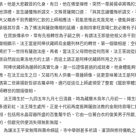
承。他是大悲觀音的化身，有日，他在佛堂禪修，突然一尊
蔣揚卓將瑪的
他頂禮，並念誦懺悔祈請文，文殊菩薩開口道：「與其念誦懺悔祈請文，
大父親赤千劄秀聽列仁欽的上師相應法，若能思惟此究竟見地，便能與彼
承極其珍貴，為了佛法與薩迦傳規的延續，金剛持拿旺貢噶仁欽必需有子
在昆族傳承中，常有先祖轉世為子嗣之例，有謂法王即是他祖父赤千劄
徵相顯示，法王當是阿棒伏藏師烏金聽列林巴的轉世。第一個徵相是：空
將於下一世持有薩迦法座。再者，當法王父母問他從何而來，法王答說從
很自然說出果洛地方的土語，而這土語正是阿棒伏藏師所用之方言。
阿棒伏藏師為蓮師的真實化身，是一位證悟甚過的成就者。他身體能夠
教。在法王出生之日，又碰巧有人供養一尊蓮師像。這更意味著法王是阿
遇第二世蔣揚欽哲卻吉羅卓時，適巧從這位上師處領受了整套《龍欽寧體
師轉世的間接徵相。
法王降生於一九四五年九月七日清晨，時為藏曆木鳥年八月初一，降生
多道彩虹。法王降生處所，正是十代前再度振興薩迦法教的金剛持貢噶仁
相，包括用水晶容器所盛的百隻氂牛奶。它由一位著白衣的俊美男子所獻
的，但獻完供便消失得無影無蹤。
為讓法王平安無障與壽命綿延，寺中舉辦甚多祈請、灌頂與修持儀軌之