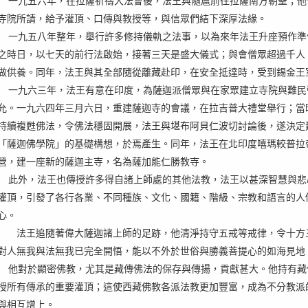
一九五六年，在拉薩祈禱大法會後，法王與隨扈前往拉薩南方朝聖；他
寺院所請，給予灌頂、口傳與教授等，與信眾們結下深厚法緣。
一九五八年整年，舉行許多修持儀軌之法事，以為來年法王升座預作準
之時日，以七天的前行法啟始，接著三天是盛大儀式；與會僧眾超過千人
做供養。同年，法王與其全部隨從離藏赴印，在安全抵達時，受到錫金王
一九六三年，法王有意在印度，為薩迦派僧眾與在家眾建立寺院與難民
允。一九六四年三月六日，重建薩迦寺的會議，在拉吉普大禮堂舉行；當
持續複甦佛法，令佛法穩固開展，法王與堪布阿貝仁波切討論後，遂決定
「薩迦佛學院」的基礎構想，於焉產生。同年，法王在北印度嘻瑪較普拉
營，建一座新的薩迦主寺，名為薩加能仁勝教寺。
此外，法王也傳授許多得自諸上師處的其他法教，法王以甚深智慧與悲
灌頂，引發了各行各業、不同種族、文化、國籍、階級、宗教和語言的人
心。
法王追隨著偉大薩迦諸上師的足跡，他清淨持守五戒等戒律，令十方
對人無我與法無我已完全開悟，能以不外於世俗與勝義菩提心的如海見地
他對於顯密佛教，尤其是藏傳佛法的保存與傳揚，貢獻甚大。他持有藏
授所有傳承的重要灌頂；這使西藏佛教各派法教更加豐富，成為不分教派
與相互增上。