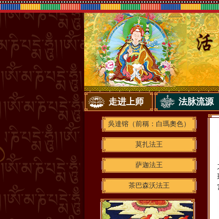
走进上师
法脉流源
吳達镕（前稱：白瑪奧色）
莫扎法王
萨迦法王
茶巴森沃法王