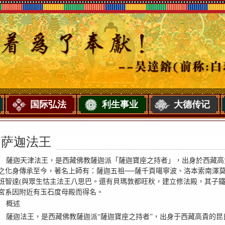
国际弘法
利生事业
大德传记
萨迦法王
薩迦天津法王，是西藏佛教薩迦派「薩迦寶座之持者」，出身於西藏高
之化身傳承至今，著名上師有：薩迦五祖──薩千頁噶寧波、洛本索南澤
班智達
(
與眾生怙主法王八思巴。還有貝瑪敦都旺秋，建立修法殿，其子
宮系因附近有玉石度母殿而得名。
概述
薩迦法王，是西藏佛教薩迦派“薩迦寶座之持者”，出身于西藏高貴的昆