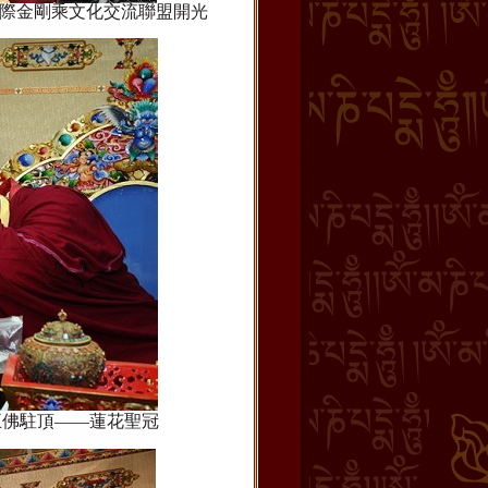
際金剛乘文化交流聯盟開光
五佛駐頂——蓮花聖冠