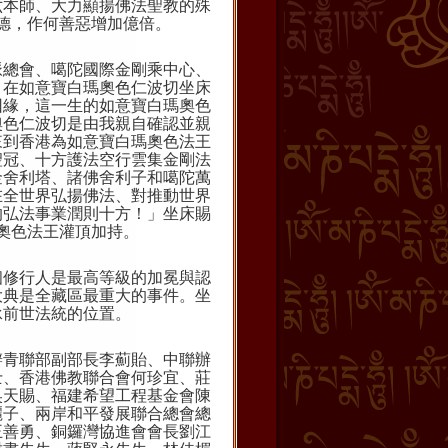
六本師、大力顯揚佛法聖教的殊
德，作何善惡增加億倍。
脈總會、噶陀國際金剛乘中心、
。在如意寶白瑪奧色
仁波切
坐床
因緣，這一生的如意寶白瑪奧色
奧色
仁波切
是由我親自確認並親
來到香港為如意寶白瑪奧色法王
聖冠、十方護法空行雲集金剛法
金舍利塔、諸佛舍利子和噶陀萬
在全世界弘揚佛法、對推動世界
的弘法事業潤則十方！」坐床賜
奧色法王灌頂加持。
個修行人是最高等級的加冕與認
大典是全藏區最重大的事件。坐
承前世法統的位置。
辦青聯部副部長李薊貽、中聯辦
士、香港佛教聯合會何珍宜、莊
吳天賜、福建希望工程基金會陳
麗子、兩岸和平發展聯合總會總
王善勇、銅鑼灣協進會會長劉江