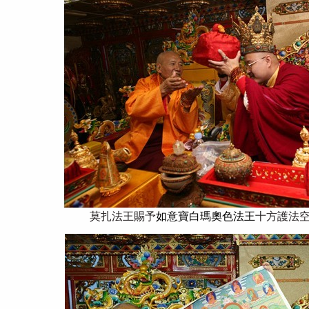
莫扎法王賜予
如意寶白瑪奧色法王
十方護法