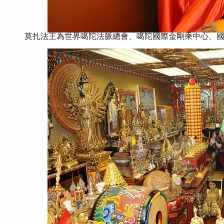
莫扎法王為世界噶陀法脈總會、噶陀國際金剛乘中心、