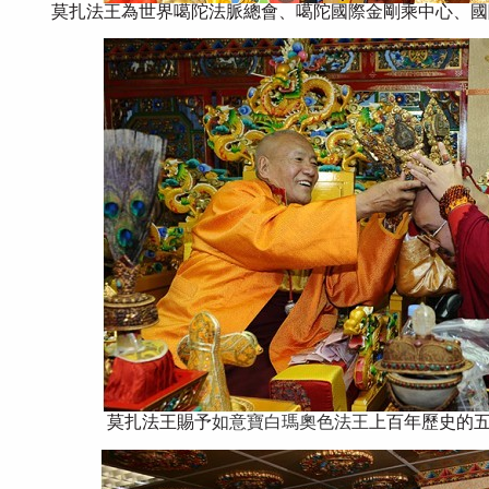
莫扎法王為世界噶陀法脈總會、噶陀國際金剛乘中心、國
莫扎法王賜予
如意寶白瑪奧色法王
上百年歷史的