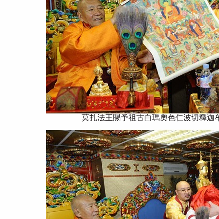
莫扎法王賜予祖古白瑪奧色仁波切釋迦