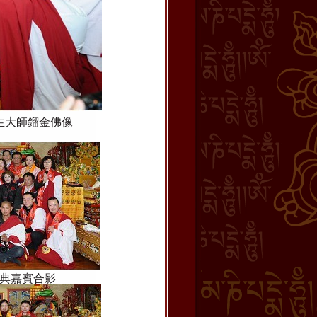
生大師鎦金佛像
典嘉賓合影