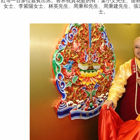
紅等一百多位嘉賓出席。各界祝賀花籃的有：葉小文先生、苗
女士、李紫陽女士、林英先生、周秉和先生、周秉建先生、張
士。