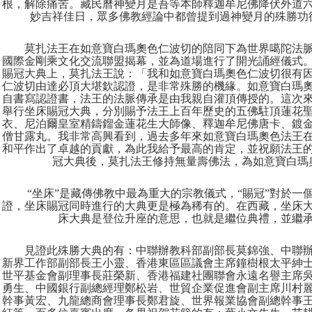
根，解除痛苦。藏民曆神變月是吾等本師釋迦牟尼佛降伏外道
妙吉祥佳日，眾多佛教經論中都曾提到過神變月的殊勝功
莫扎法王在如意寶白瑪奧色仁波切的陪同下為世界噶陀法
國際金剛乘文化交流聯盟揭幕，並為道場進行了開光誦經儀式
賜冠大典上，莫扎法王說：「我和如意寶白瑪奧色
仁波切
很有
仁波切
由達必頂大堪欽認證，是非常殊勝的機緣。如意寶白瑪
自書寫認證書，法王的法脈傳承是由我親自灌頂傳授的。這次
舉行坐床賜冠大典，分別賜予法王上百年歷史的五佛駐頂蓮花
衣、尼泊爾皇室精鑄鎦金蓮花生大師像、釋迦牟尼佛唐卡、鍍
僧甘露丸。我非常高興看到，過去多年來如意寶白瑪奧色法王
和平作出了卓越的貢獻，為此我給予最高的肯定，並祝願法王
冠大典後，莫扎法王修持無量壽佛法，為如意寶白瑪
“
坐床
”
是藏傳佛教中最為重大的宗教儀式，
“
賜冠
”
對於一
證，坐床賜冠同時進行的大典更是極為稀有的。在西藏，坐床
床大典是登位升座的意思，也就是繼位典禮，並繼
見證此殊勝大典的有：中聯辦教科部副部長莫錦強、中聯
新界工作部副部長王小靈、香港東區區議會主席鐘樹根太平紳
世平基金會副理事長莊榮新、香港福建社團聯會永遠名譽主席
勇生、中國銀行副總經理鄭松岩、世貿企業促進會副主席川村
幹事黃宏、九龍總商會理事長鄭君旋、世界報業協會副總幹事