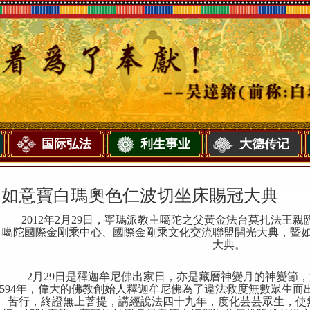
国际弘法
利生事业
大德传记
如意寶白瑪奧色仁波切坐床賜冠大典
2012
年
2
月
29
日，寧
瑪派教主噶陀之父黃金法台莫扎法王親
噶陀國際金剛乘中心、國際金剛乘文化交流聯盟開光大典，暨
大典。
2
月
29
日是釋迦牟尼佛出家日，亦是藏曆神變月的神變節，
594
年，偉大的佛教創始人釋迦牟尼佛為了違法救度無數眾生而
苦行，終證無上菩提，講經說法四十九年，度化芸芸眾生，使