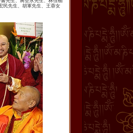
耕書先生、蔣堅永先生、林佳楣
宏民先生、胡軍先生、王蓉女