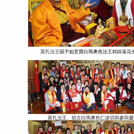
莫扎法王賜予
如意寶白瑪奧色法王
精鑄蓮花
莫扎法王、祖古白瑪奧色仁波切與參與慶