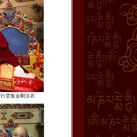
空行雲集金剛法衣