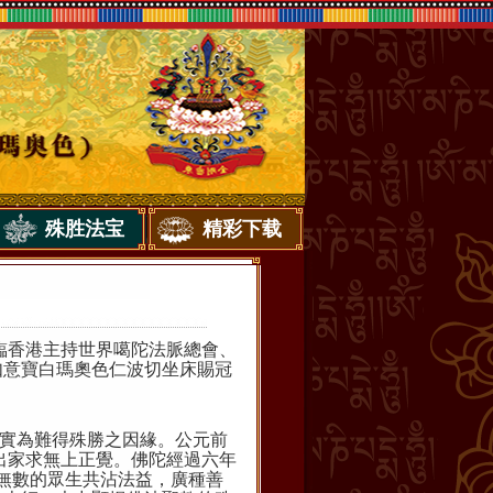
殊胜法宝
精彩下载
臨香港主持世界噶陀法脈總會、
如意寶白瑪奧色仁波切坐床賜冠
實為難得殊勝之因緣。公元前
出家求無上正覺。佛陀經過六年
無數的眾生共沾法益，廣種善